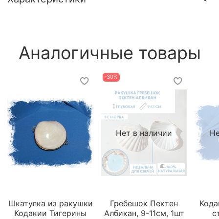
Аналогичные товары
-30%
Нет в наличии
Не
Шкатулка из ракушки
Гребешок Пектен
Кода
Кодакии Тигерины
Албикан, 9-11см, 1шт
с