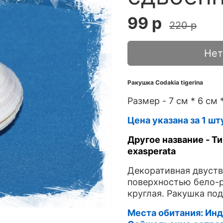
99 р
220 р
Нет
Ракушка Codakia tigerina
Размер - 7 см * 6 см *
Цена указана за 1 шт
Другое название - Ти
exasperata
Декоративная двуств
поверхностью бело-р
круглая. Ракушка по
Места обитания: Инд