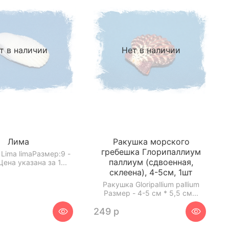
т в наличии
Нет в наличии
Лима
Ракушка морского
гребешка Глорипаллиум
Lima limaРазмер:9 -
паллиум (сдвоенная,
Цена указана за 1...
склеена), 4-5см, 1шт
Ракушка Gloripallium pallium
Размер - 4-5 см * 5,5 см...
249 р