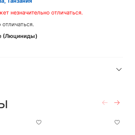
а, Танзания
ет незначительно отличаться.
 отличаться.
ae (Люциниды)
ы