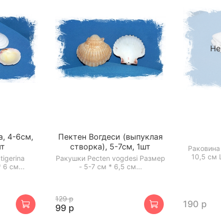
Не
, 4-6см,
Пектен Вогдеси (выпуклая
шт
створка), 5-7см, 1шт
Раковина 
10,5 см 
igerina
Ракушки Pecten vogdesi Размер
 6 см...
- 5-7 см * 6,5 см...
129 р
190 р
99 р