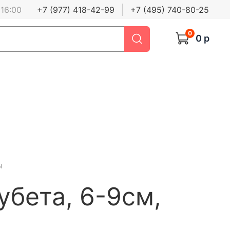
 16:00
+7 (977) 418-42-99
+7 (495) 740-80-25
0
0 р
ы
убета, 6-9см,