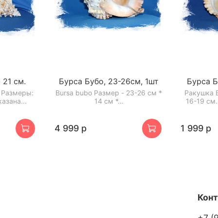
 21 см.
Бурса Бубо, 23-26см, 1шт
Бурса Б
 Размеры:
Bursa bubo Размер - 23-26 см *
Ракушка 
казана...
14 см *...
16-19 см.
4 999 р
1 999 р
Кон
+7 (