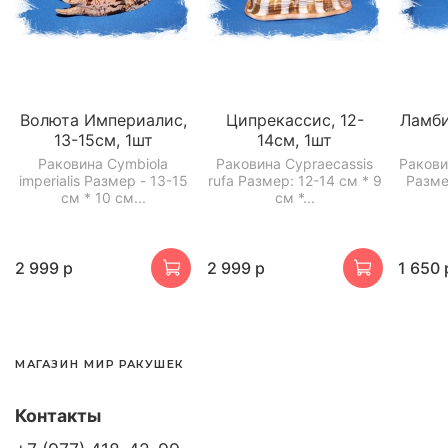
Волюта Империалис,
Ципрекассис, 12-
Ламби
13-15см, 1шт
14см, 1шт
Раковина Cymbiola
Раковина Cypraecassis
Ракови
imperialis Размер - 13-15
rufa Размер: 12-14 см * 9
Разме
см * 10 см...
см *...
2 999 р
2 999 р
1 650 
МАГАЗИН МИР РАКУШЕК
Контакты