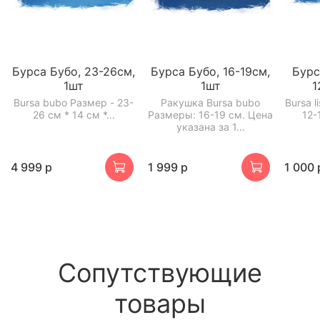
Бурса Бубо, 23-26см,
Бурса Бубо, 16-19см,
Бурс
1шт
1шт
1
Bursa bubo Размер - 23-
Ракушка Bursa bubo
Bursa l
26 см * 14 см *...
Размеры: 16-19 см. Цена
12-
указана за 1...
4 999 р
1 999 р
1 000 
Сопутствующие
товары