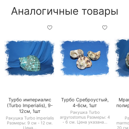
Аналогичные товары
Турбо империалис
Турбо Среброустый,
Мра
(Turbo Imperialis), 9-
4-6см, 1шт
поли
12см, 1шт
Ракушка Turbo
argyrostomus Размеры: 4
Ракушка Turbo imperialis
Р
- 6 см. Цена указана...
Размеры: 9 см - 12 см.
marmo
Цена...
20 см