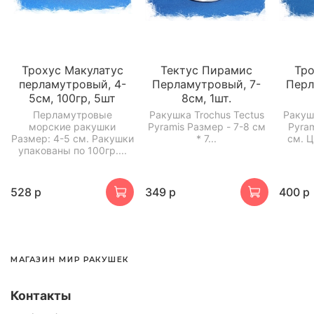
Трохус Макулатус
Тектус Пирамис
Тр
перламутровый, 4-
Перламутровый, 7-
Перл
5см, 100гр, 5шт
8см, 1шт.
Перламутровые
Ракушка Trochus Tectus
Ракуш
морские ракушки
Pyramis Размер - 7-8 см
Pyra
Размер: 4-5 см. Ракушки
* 7...
см. Ц
упакованы по 100гр....
528 р
349 р
400 р
МАГАЗИН МИР РАКУШЕК
Контакты