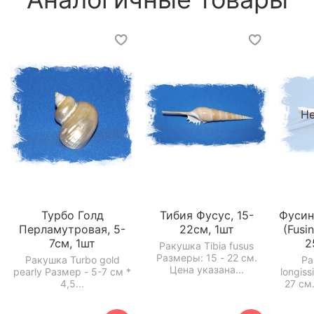
Не
Турбо Голд
Тибия Фусус, 15-
Фусин
Перламутровая, 5-
22см, 1шт
(Fusi
7см, 1шт
2
Ракушка Tibia fusus
Размеры: 15 - 22 см.
Ракушка Turbo gold
Ра
Цена указана...
pearly Размер - 5-7 см *
longis
4,5...
27 см