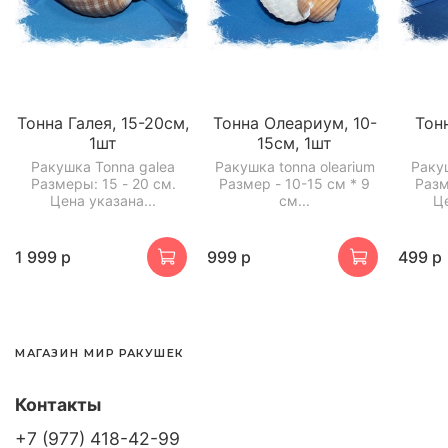
Тонна Галея, 15-20см,
Тонна Олеариум, 10-
Тон
1шт
15см, 1шт
Ракушка Tonna galea
Ракушка tonna olearium
Раку
Размеры: 15 - 20 см.
Размер - 10-15 см * 9
Разм
Цена указана...
см...
Це
1 999 р
999 р
499 р
МАГАЗИН МИР РАКУШЕК
Контакты
+7 (977) 418-42-99