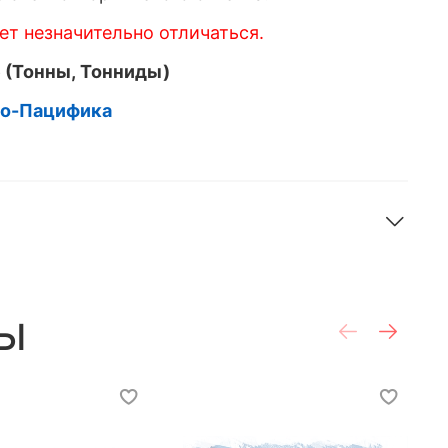
т незначительно отличаться.
 (Тонны, Тонниды)
до-Пацифика
ы