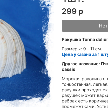
299 р
Нет
Ракушка Tonna doliu
Размеры: 9 - 11 см.
Цена указана за 1 шт
Другое название: Пят
cassis
Морская раковина ов
тонкостенная, легкая
ракушки проходят ок
ракушек может варьи
ребрах есть коричне
промежутками. Устье