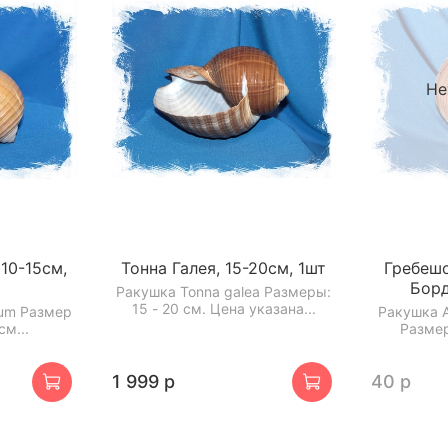
Не
10-15см,
Тонна Галея, 15-20см, 1шт
Гребешо
Борд
Ракушка Tonna galea Размеры:
15 - 20 см. Цена указана...
ium Размер
Ракушка A
см...
Размер
1 999 р
40 р