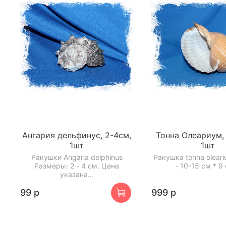
Ангария дельфинус, 2-4см,
Тонна Олеариум, 
1шт
1шт
Ракушки Angaria delphinus
Ракушка tonna olear
Размеры: 2 - 4 см. Цена
- 10-15 см * 9 
указана...
99 р
999 р