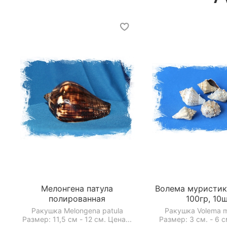
Мелонгена патула
Волема муристика
полированная
100гр, 10
Ракушка Melongena patula
Ракушка Volema m
Размер: 11,5 см - 12 см. Цена...
Размер: 3 см. - 6 с