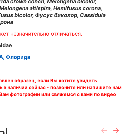
rida crown conch, Melongena bicolor,
elongena altispira, Hemifusus corona,
sus bicolor, Фусус биколор, Cassidula
орона
ет незначительно отличаться.
idae
А, Флорида
влен образец, если Вы хотите увидеть
ь в наличии сейчас - позвоните или напишите нам
Вам фотографии или свяжемся с вами по видео
ы