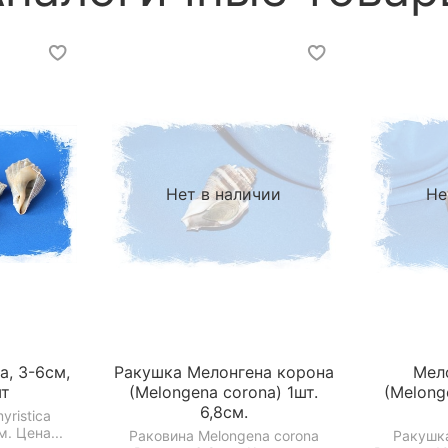
Нет в наличии
Не
, 3-6см,
Ракушка Мелонгена корона
Мел
шт
(Melongena corona) 1шт.
(Melonge
6,8см.
yristica
м. Цена...
Раковина Melongena corona
Ракушка