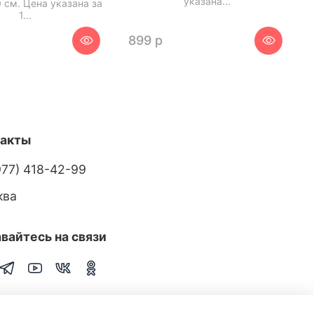
указана...
 см. Цена указана за
1...
899 р
такты
977) 418-42-99
ква
вайтесь на связи