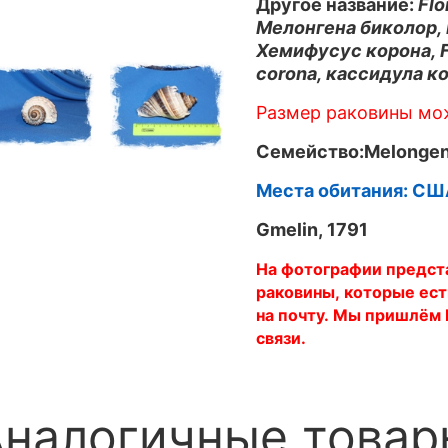
Другое название:
Flo
Мелонгена биколор, M
Хемифусус корона, Fu
corona, кассидула к
Размер раковины мож
Семейство:Melongen
Места обитания: СШ
Gmelin, 1791
На фотографии предста
раковины, которые ест
на почту. Мы пришлём 
связи.
Аналогичные товар