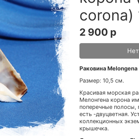
corona) 
2 900 р
Нет
Раковина Melongena 
Размер: 10,5 см.
Красивая морская ра
Мелонгена корона им
поперечные полосы, п
есть -двуцветная. Ус
коллекционных экзем
крышечка.