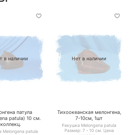
т в наличии
Нет в наличии
онгена патула
Тихоокеанская мелонгена,
na patula) 10 см.
7-10см, 1шт
коллекц.
Ракушка Melongena patula
Размер: 7 - 10 см. Цена
 Melongena patula