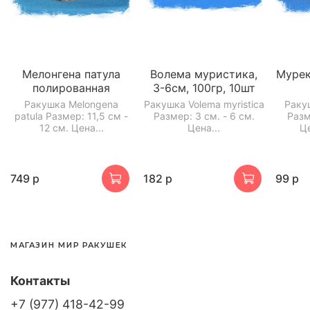
Мелонгена патула
Волема муристика,
Мурек
полированная
3-6см, 100гр, 10шт
Ракушка Melongena
Ракушка Volema myristica
Ракуш
patula Размер: 11,5 см -
Размер: 3 см. - 6 см.
Разм
12 см. Цена...
Цена...
Це
749 р
182 р
99 р
МАГАЗИН МИР РАКУШЕК
Контакты
+7 (977) 418-42-99