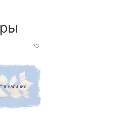
ары
т в наличии