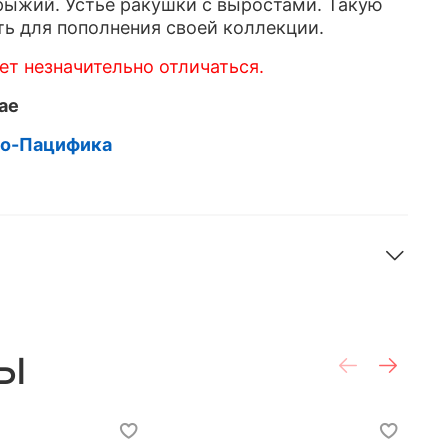
ыжий. Устье ракушки с выростами. Такую
ь для пополнения своей коллекции.
т незначительно отличаться.
ae
до-Пацифика
ы