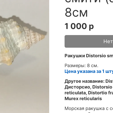
8см
1 000 р
Нет
Ракушки Distorsio sm
Размеры: 8 см.
Цена указана за 1 шт
Другое название: Dist
Дисторсио, Distorsio a
reticulata, Distortio f
Murex reticularis
Морская ракушка с с