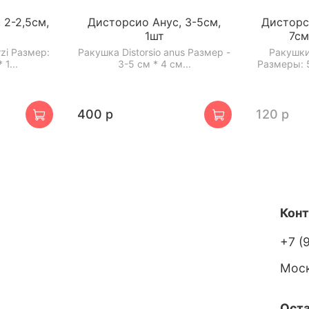
 2-2,5см,
Дисторсио Анус, 3-5см,
Дисторс
1шт
7см
rzi Размер:
Ракушка Distorsio anus Размер -
Ракушки 
 1...
3-5 см * 4 см...
Размеры: 5
400 р
120 р
Кон
+7 (
Мос
Оста