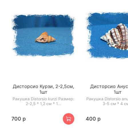
Дисторсио Курзи, 2-2,5см,
Дисторсио Анус,
1шт
1шт
Ракушка Distorsio kurzi Размер:
Ракушка Distorsio an
2-2,5 * 1,2 см * 1...
3-5 см * 4 см
700 р
400 р