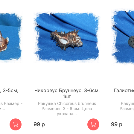
 3-5см,
Чикореус Бруннеус, 3-6см,
Галиоти
1шт
us Размер -
Ракушка Chicoreus brunneus
Ракушк
...
Размеры: 3 - 6 см. Цена
Размер
указана...
99 р
99 р