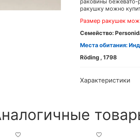
раковины бежевато-р
ракушку можно купит
Размер ракушек може
Семейство: Personid
Места обитания: Ин
Röding , 1798
Характеристики
Аналогичные товар