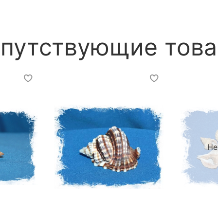
путствующие тов
Не