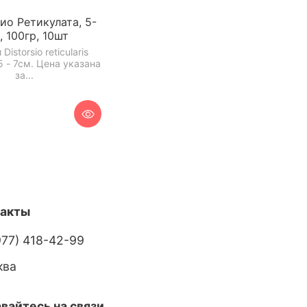
ио Ретикулата, 5-
, 100гр, 10шт
Distorsio reticularis
 - 7см. Цена указана
за...
такты
977) 418-42-99
ква
вайтесь на связи