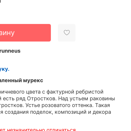
зину
runneus
уку.
паленный мурекс
ичневого цвета с фактурной ребристой
й есть ряд Отростков. Над устьем раковины
ростков. Устье розоватого оттенка. Такая
я создания поделок, композиций и декора
т незначительно отличаться.