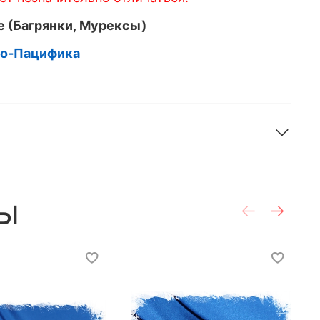
e (Багрянки, Мурексы)
до-Пацифика
ы