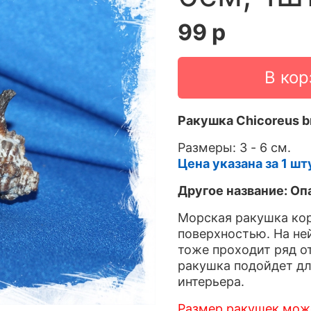
99 р
В кор
Ракушка Chicoreus b
Размеры: 3 - 6 см.
Цена указана за 1 шт
Другое название: О
Морская ракушка кор
поверхностью. На не
тоже проходит ряд от
ракушка подойдет дл
интерьера.
Размер ракушек може