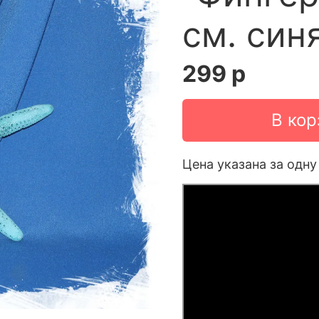
см. син
299 р
В кор
Цена указана за одну