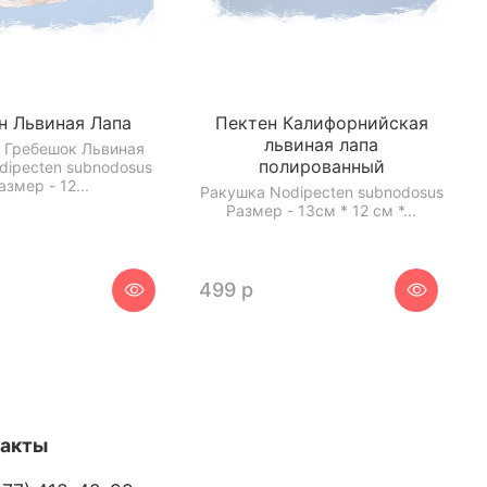
н Львиная Лапа
Пектен Калифорнийская
львиная лапа
 Гребешок Львиная
полированный
dipecten subnodosus
азмер - 12...
Ракушка Nodipecten subnodosus
Размер - 13см * 12 см *...
499 р
такты