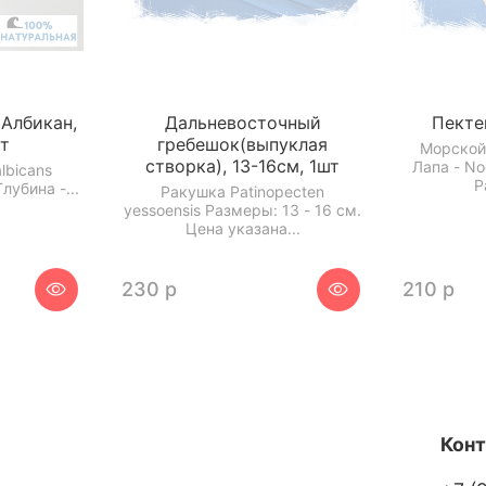
Албикан,
Дальневосточный
Пекте
шт
гребешок(выпуклая
Морской
створка), 13-16см, 1шт
Лапа - No
lbicans
Р
лубина -...
Ракушка Patinopecten
yessoensis Размеры: 13 - 16 см.
Цена указана...
230 р
210 р
Кон