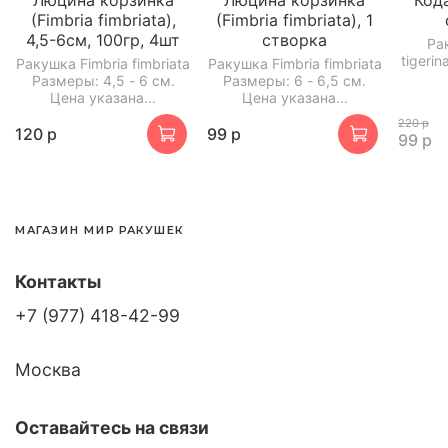
(Fimbria fimbriata),
(Fimbria fimbriata), 1
4,5-6см, 100гр, 4шт
створка
Ра
tigeri
Ракушка Fimbria fimbriata
Ракушка Fimbria fimbriata
Размеры: 4,5 - 6 см.
Размеры: 6 - 6,5 см.
Цена указана...
Цена указана...
220 р
120 р
99 р
99 р
МАГАЗИН МИР РАКУШЕК
Контакты
+7 (977) 418-42-99
Москва
Оставайтесь на связи