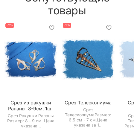
товары
-2%
-2%
Не
Срез из ракушки
Срез Телескопиума
Ср
Рапаны, 8-9см, 1шт
Срез
ТелескопиумаРазмер:
Срез Ракушки Рапаны
Ср
6,5 см - 7 см.Цена
Размер: 8 - 9 см. Цена
Ти
указана за 1...
указана...
Разм