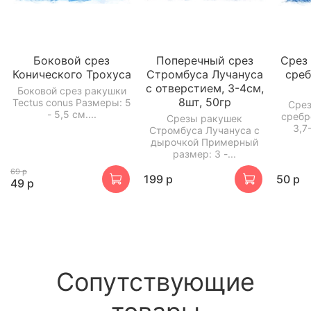
Боковой срез
Поперечный срез
Срез
Конического Трохуса
Стромбуса Лучануса
среб
с отверстием, 3-4см,
Боковой срез ракушки
8шт, 50гр
Tectus conus Размеры: 5
Срез
- 5,5 см....
сребр
Срезы ракушек
3,7
Стромбуса Лучануса с
дырочкой Примерный
размер: 3 -...
69 р
199 р
50 р
49 р
Сопутствующие