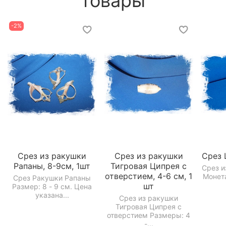
товары
-2%
Срез из ракушки
Срез из ракушки
Срез
Рапаны, 8-9см, 1шт
Тигровая Ципрея c
Срез и
отверстием, 4-6 см, 1
Монета
Срез Ракушки Рапаны
шт
Размер: 8 - 9 см. Цена
указана...
Срез из ракушки
Тигровая Ципрея c
отверстием Размеры: 4
-...