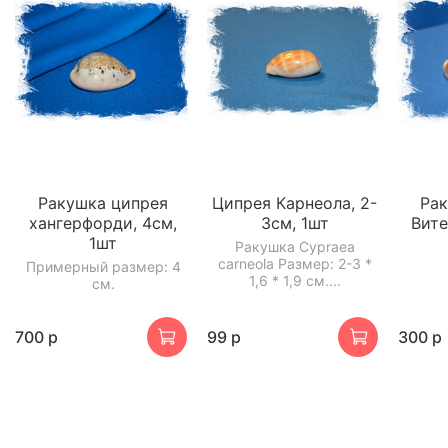
Ракушка ципрея
Ципрея Карнеола, 2-
Ра
хангерфорди, 4см,
3см, 1шт
Вите
1шт
Ракушка Cypraea
carneola Размер: 2-3 *
Примерный размер: 4
1,6 * 1,9 см....
см.
700 р
99 р
300 р