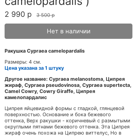
camelopardalis )
2 990 р
3 500 р
Нет в наличии
Ракушка Cypraea camelopardalis
Размеры: 4 см.
Цена указана за 1 штуку
Другое название: Cypraea melanostoma, Ципрея
жираф, Cypraea pseudovinosa, Cypraea supertecta,
Сamel Cowry, Cowry Giraffe, Ципрея
камелопардалис
Ципрея яйцевидной формы с гладкой, глянцевой
поверхностью. Основание и бока бежевого
оттенка, Верх ракушки - коричневый с размытыми
округлыми пятнами бежевого оттенка. Эта Ципрея
жираф очень похожа на Ципрею виттелус, Но в