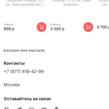
marginalis Размер: 2,5
Размер: 5 - 8 см. Цена
aurant
см. Цена указана за 1...
указана...
см. 
1 000 р
3 000 р
9 700 
899 р
2 000 р
МАГАЗИН МИР РАКУШЕК
Контакты
+7 (977) 418-42-99
Москва
Оставайтесь на связи