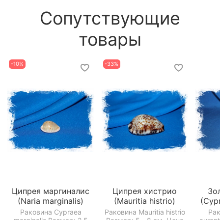
Сопутствующие
товары
-10%
-33%
Ципрея маргиналис
Ципрея хистрио
Зо
(Naria marginalis)
(Mauritia histrio)
(Cyp
Раковина Cypraea
Раковина Mauritia histrio
Рак