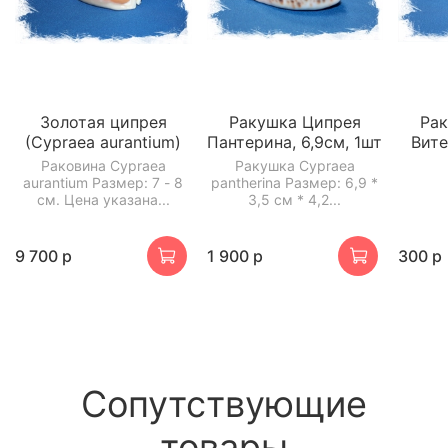
Золотая ципрея
Ракушка Ципрея
Ра
(Cypraea aurantium)
Пантерина, 6,9см, 1шт
Вите
Раковина Cypraea
Ракушка Cypraea
aurantium Размер: 7 - 8
pantherina Размер: 6,9 *
см. Цена указана...
3,5 см * 4,2...
9 700 р
1 900 р
300 р
Сопутствующие
товары