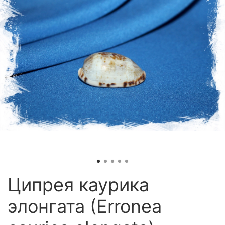
Ципрея каурика
элонгата (Erronea