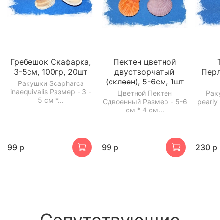
Гребешок Скафарка,
Пектен цветной
3-5см, 100гр, 20шт
двустворчатый
Перл
(склеен), 5-6см, 1шт
Ракушки Scapharca
inaequivalis Размер - 3 -
Цветной Пектен
Рак
5 см *...
Сдвоенный Размер - 5-6
pearly
см * 4 см...
99 р
99 р
230 р