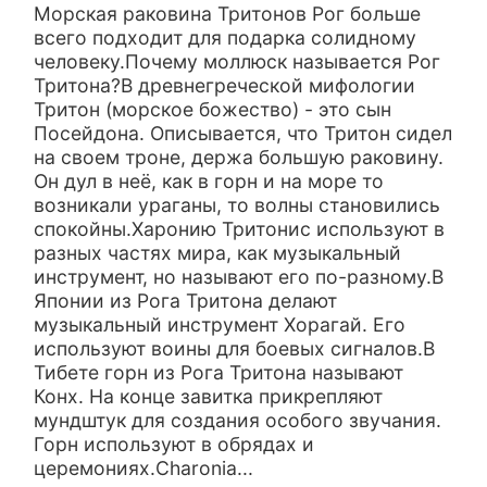
Морская раковина Тритонов Рог больше
всего подходит для подарка солидному
человеку.Почему моллюск называется Рог
Тритона?В древнегреческой мифологии
Тритон (морское божество) - это сын
Посейдона. Описывается, что Тритон сидел
на своем троне, держа большую раковину.
Он дул в неё, как в горн и на море то
возникали ураганы, то волны становились
спокойны.Харонию Тритонис используют в
разных частях мира, как музыкальный
инструмент, но называют его по-разному.В
Японии из Рога Тритона делают
музыкальный инструмент Хорагай. Его
используют воины для боевых сигналов.В
Тибете горн из Рога Тритона называют
Конх. На конце завитка прикрепляют
мундштук для создания особого звучания.
Горн используют в обрядах и
церемониях.Charonia...