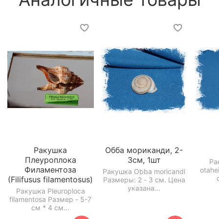
Ракушка
Обба мориканди, 2-
Плеуроплока
3см, 1шт
Ра
Филаментоза
otahe
Ракушка Obba moricandi
(Filifusus filamentosus)
Размеры: 2 - 3 см. Цена
указана...
Ракушка Pleuroploca
filamentosa Размер - 5-7
см * 4 см...