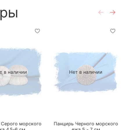
ары
т в наличии
Нет в наличии
 Серого морского
Панцирь Черного морского
жа 4,5-6 см
ежа 5 - 7 см