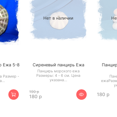
Нет в наличии
Не
о Ежа 5-8
Сиреневый панцирь Ежа
Панцир
Панцирь морского ежа
Размеры: 4 - 6 см. Цена
а Размер -
Пан
указана...
...
ежаРазм
у
190 р
180 р
180 р