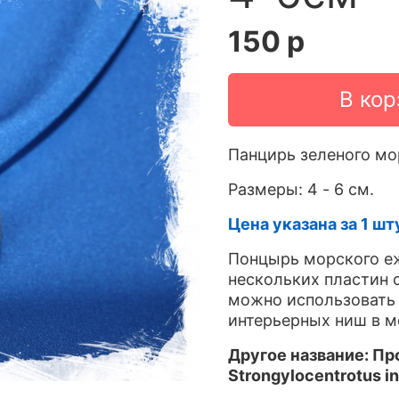
150 р
В кор
Панцирь зеленого мо
Размеры: 4 - 6 см.
Цена указана за 1 шт
Понцырь морского еж
нескольких пластин 
можно использовать 
интерьерных ниш в 
Другое название: П
р
Strongylocentrotus i