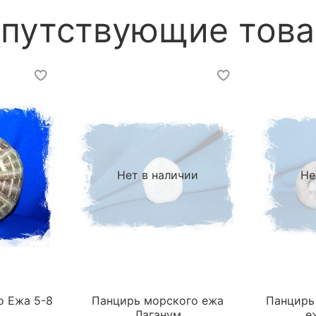
путствующие тов
Нет в наличии
Не
о Ежа 5-8
Панцирь морского ежа
Панцирь
Лаганум
е