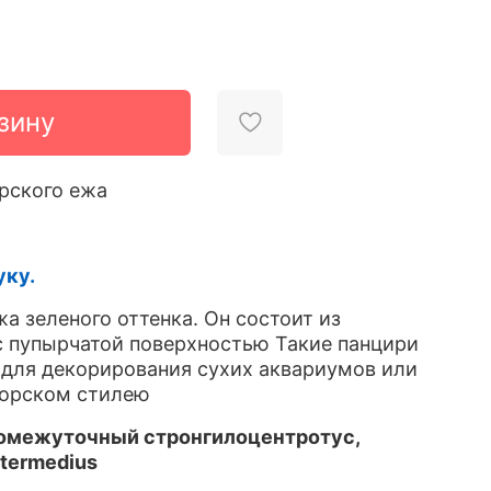
зину
рского ежа
уку.
а зеленого оттенка. Он состоит из
с пупырчатой поверхностью Такие панцири
для декорирования сухих аквариумов или
морском стилею
омежуточный стронгилоцентротус
,
ntermedius