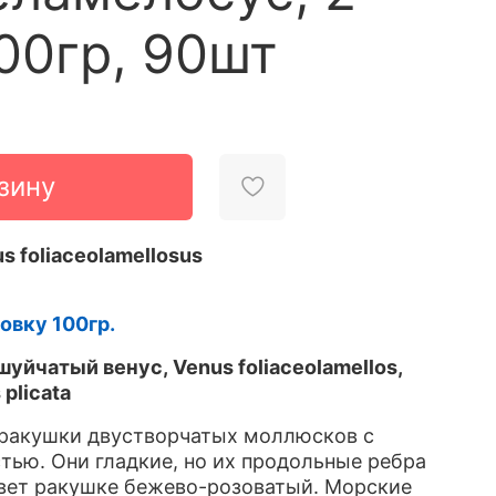
100гр, 90шт
зину
s foliaceolamellosus
овку 100гр.
уйчатый венус, Venus foliaceolamellos,
 plicata
ракушки двустворчатых моллюсков с
тью. Они гладкие, но их продольные ребра
вет ракушке бежево-розоватый. Морские