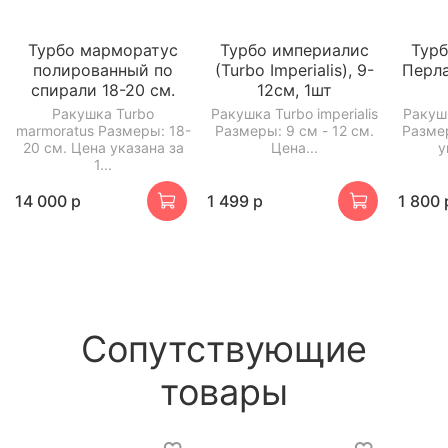
Турбо марморатус
Турбо империалис
Тур
полированный по
(Turbo Imperialis), 9-
Перл
спирали 18-20 см.
12см, 1шт
Ракушка Turbo
Ракушка Turbo imperialis
Ракушк
marmoratus Размеры: 18-
Размеры: 9 см - 12 см.
Разме
20 см. Цена указана за
Цена...
у
1...
14 000 р
1 499 р
1 800 
Сопутствующие
товары