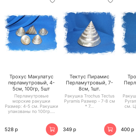
Трохус Макулатус
Тектус Пирамис
Тр
перламутровый, 4-
Перламутровый, 7-
Перл
5см, 100гр, 5шт
8см, 1шт.
Перламутровые
Ракушка Trochus Tectus
Ракуш
морские ракушки
Pyramis Размер - 7-8 см
Pyra
Размер: 4-5 см. Ракушки
* 7...
см. Ц
упакованы по 100гр....
528 р
349 р
400 р