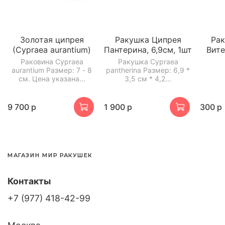
Золотая ципрея
Ракушка Ципрея
Ра
(Cypraea aurantium)
Пантерина, 6,9см, 1шт
Вите
Раковина Cypraea
Ракушка Cypraea
aurantium Размер: 7 - 8
pantherina Размер: 6,9 *
см. Цена указана...
3,5 см * 4,2...
9 700 р
1 900 р
300 р
МАГАЗИН МИР РАКУШЕК
Контакты
+7 (977) 418-42-99