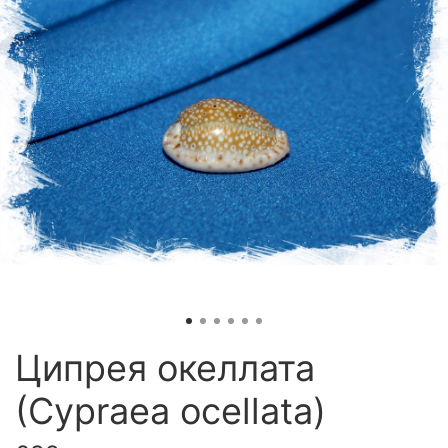
Ципрея океллата
(Cypraea ocellata)