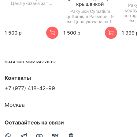
Цена указана за 1...
крышечкой
Рак
корру
Ракушки Cymatium
corru
gutturnium Размеры: 9
см. 
см. Цена указана за 1...
1 500 р
1 500 р
1 999 
МАГАЗИН МИР РАКУШЕК
Контакты
+7 (977) 418-42-99
Москва
Оставайтесь на связи