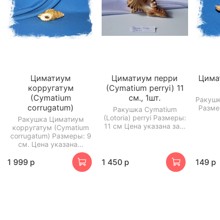
Циматиум
Циматиум перри
Цима
корругатум
(Cymatium perryi) 11
(Cymatium
см., 1шт.
Ракушк
corrugatum)
Разме
Ракушка Cymatium
(Lotoria) perryi Размеры:
Ракушка Циматиум
11 см Цена указана за...
корругатум (Cymatium
corrugatum) Размеры: 9
см. Цена указана...
1 999 р
1 450 р
149 р