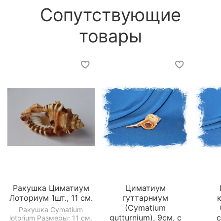
Сопутствующие
товары
Ракушка Циматиум
Циматиум
Лоториум 1шт., 11 см.
гуттарниум
(Cymatium
Ракушка Cymatium
gutturnium), 9см, с
c
lotorium Размеры: 11 см.