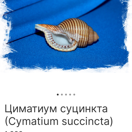
Циматиум суцинкта
(Cymatium succincta)