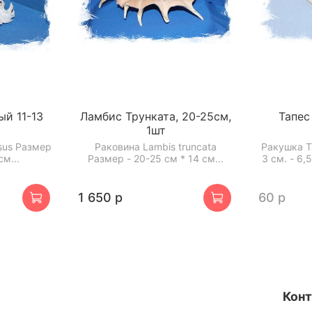
й 11-13
Ламбис Трунката, 20-25см,
Тапес 
1шт
sus Размер
Раковина Lambis truncata
Ракушка T
см...
Размер - 20-25 см * 14 см...
3 см. - 6,
1 650 р
60 р
Кон