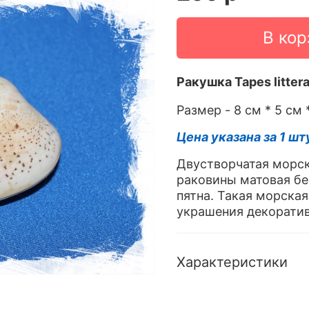
В кор
Ракушка
Tapes litter
Размер - 8 см * 5 см 
Цена указана за 1 шт
Двустворчатая морск
раковины матовая б
пятна. Такая морска
украшения декорати
Характеристики