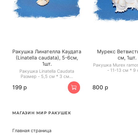
Ракушка Линателла Каудата
Мурекс Ветвисты
(Linatella caudata), 5-6см,
см, 1шт.
1шт.
Ракушка Murex ramo
- 11-13 см * 9 
Ракушка Linatella Caudata
Размер - 5,5 см * 3 см...
199 р
800 р
МАГАЗИН МИР РАКУШЕК
Главная страница