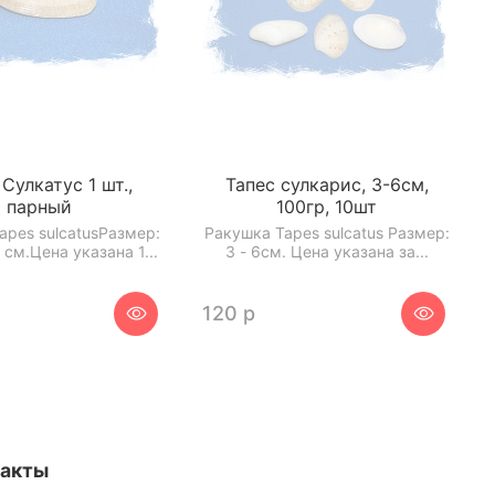
Сулкатус 1 шт.,
Тапес сулкарис, 3-6см,
парный
100гр, 10шт
apes sulcatusРазмер:
Ракушка Tapes sulcatus Размер:
5 см.Цена указана 1...
3 - 6см. Цена указана за...
120 р
такты