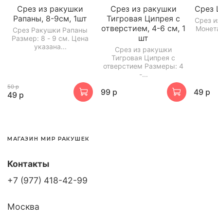
Срез из ракушки
Срез из ракушки
Срез
Рапаны, 8-9см, 1шт
Тигровая Ципрея c
Срез и
отверстием, 4-6 см, 1
Монета
Срез Ракушки Рапаны
шт
Размер: 8 - 9 см. Цена
указана...
Срез из ракушки
Тигровая Ципрея c
отверстием Размеры: 4
-...
50 р
99 р
49 р
49 р
МАГАЗИН МИР РАКУШЕК
Контакты
+7 (977) 418-42-99
Москва