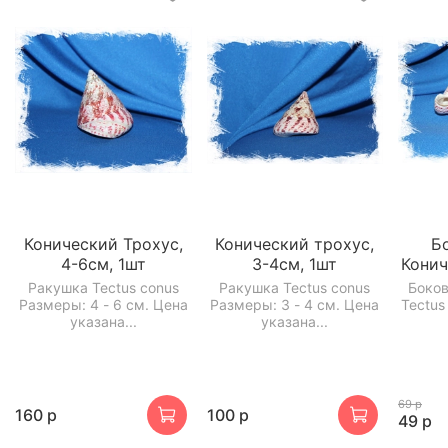
Конический Трохус,
Конический трохус,
Б
4-6см, 1шт
3-4см, 1шт
Конич
Ракушка Tectus conus
Ракушка Tectus conus
Боков
Размеры: 4 - 6 см. Цена
Размеры: 3 - 4 см. Цена
Tectus
указана...
указана...
69 р
160 р
100 р
49 р