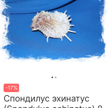
-17%
Спондилус эхинатус