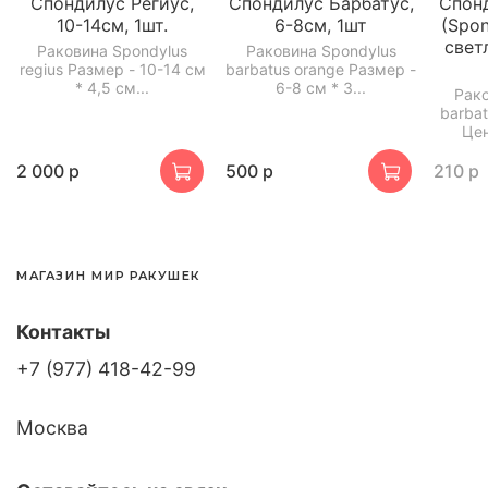
Спондилус Региус,
Спондилус Барбатус,
Спон
10-14см, 1шт.
6-8см, 1шт
(Spon
свет
Раковина Spondylus
Раковина Spondylus
regius Размер - 10-14 см
barbatus orange Размер -
* 4,5 см...
6-8 см * 3...
Рако
barbat
Цен
2 000 р
500 р
210 р
МАГАЗИН МИР РАКУШЕК
Контакты
+7 (977) 418-42-99
Москва