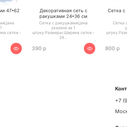
ми 47*62
Декоративная сеть с
Сетка с
ракушками 24*36 см
амиЦена
Сетка с ракушкамиЦена
Сетка 
1
указана за 1
на сетки -
штуку.Размеры:Ширина сетки -
штуку.Раз
24...
390 р
800 р
Кон
+7 (
Мос