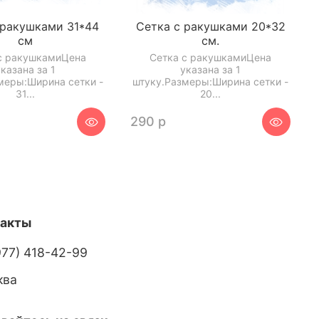
 ракушками 31*44
Сетка с ракушками 20*32
см
см.
с ракушкамиЦена
Сетка с ракушкамиЦена
указана за 1
указана за 1
меры:Ширина сетки -
штуку.Размеры:Ширина сетки -
31...
20...
290 р
такты
977) 418-42-99
ква