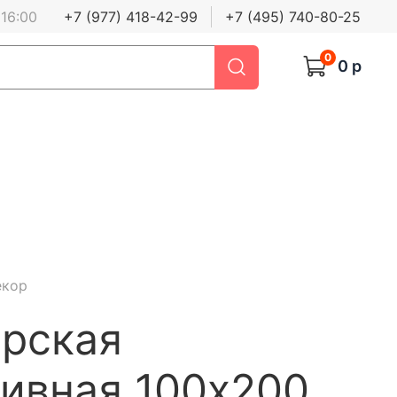
 16:00
+7 (977) 418-42-99
+7 (495) 740-80-25
0
0 р
екор
орская
ивная 100х200