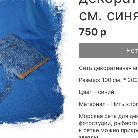
см. син
750 р
Нет
Сеть декоративная м
Размер: 100 см. * 200
Цвет - синий.
Материал - Нить хло
Морская сеть для дек
фотостудии, рыбного
к сетке можно прикр
звезды.