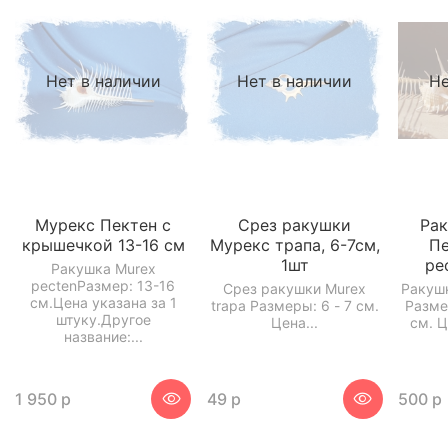
Нет в наличии
Нет в наличии
Не
Мурекс Пектен с
Срез ракушки
Ра
крышечкой 13-16 см
Мурекс трапа, 6-7см,
Пе
1шт
pe
Ракушка Murex
pectenРазмер: 13-16
Срез ракушки Murex
Ракуш
см.Цена указана за 1
trapa Размеры: 6 - 7 см.
Разме
штуку.Другое
Цена...
см. Ц
название:...
1 950 р
49 р
500 р