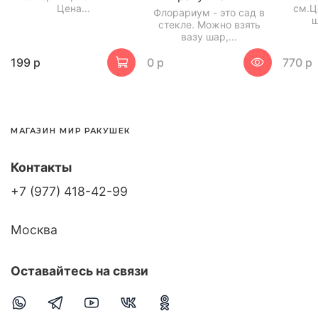
Цена...
см.Ц
Флорариум - это сад в
ш
стекле. Можно взять
вазу шар,...
199 р
0 р
770 р
МАГАЗИН МИР РАКУШЕК
Контакты
+7 (977) 418-42-99
Москва
Оставайтесь на связи