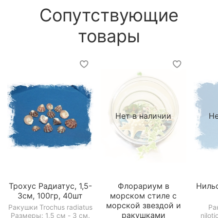
Сопутствующие
товары
Нет в наличии
Не
Трохус Радиатус, 1,5-
Флорариум в
Нильс
3см, 100гр, 40шт
морском стиле с
морской звездой и
Ракушки Trochus radiatus
Ра
ракушками
Размеры: 1,5 см - 3 см.
nilot