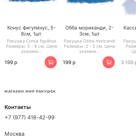
Конус фигулинус, 5-
Обба мориканди, 2-
Касс
8см, 1шт
3см, 1шт
Ракушка Conus figulinus
Ракушка Obba moricandi
Ракуш
Размеры: 5 - 8 см. Цена
Размеры: 2 - 3 см. Цена
Разм
указана...
указана...
Це
199 р
199 р
3 100 
МАГАЗИН МИР РАКУШЕК
Контакты
+7 (977) 418-42-99
Москва