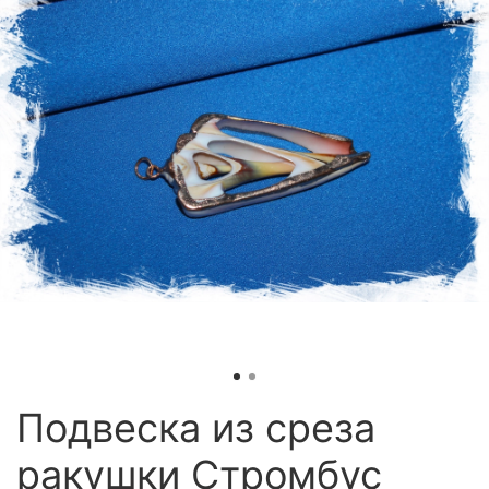
Подвеска из среза
ракушки Стромбус