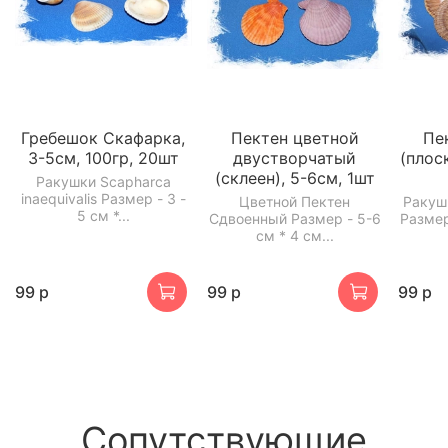
Гребешок Скафарка,
Пектен цветной
Пе
3-5см, 100гр, 20шт
двустворчатый
(плос
(склеен), 5-6см, 1шт
Ракушки Scapharca
inaequivalis Размер - 3 -
Цветной Пектен
Ракуш
5 см *...
Сдвоенный Размер - 5-6
Размер
см * 4 см...
99 р
99 р
99 р
Сопутствующие