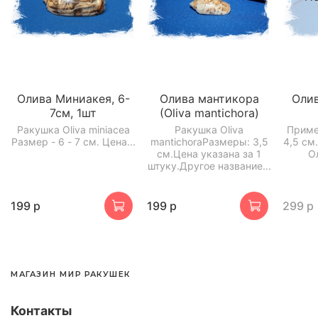
Олива Миниакея, 6-
Олива мантикора
Олив
7см, 1шт
(Oliva mantichora)
Ракушка Oliva miniacea
Ракушка Oliva
Приме
Размер - 6 - 7 см. Цена...
mantichoraРазмеры: 3,5
4,5 см
см.Цена указана за 1
О
штуку.Другое название...
199 р
199 р
299 р
МАГАЗИН МИР РАКУШЕК
Контакты