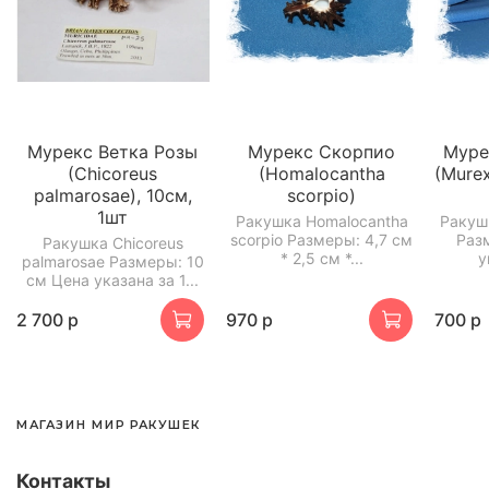
Мурекс Ветка Розы
Мурекс Скорпио
Муре
(Chicoreus
(Homalocantha
(Murex
palmarosae), 10см,
scorpio)
1шт
Ракушка Homalocantha
Ракушк
scorpio Размеры: 4,7 см
Раз
Ракушка Chicoreus
* 2,5 см *...
у
palmarosae Размеры: 10
см Цена указана за 1...
2 700 р
970 р
700 р
МАГАЗИН МИР РАКУШЕК
Контакты