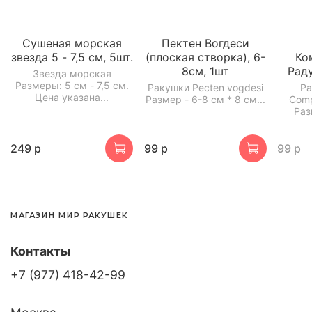
Сушеная морская
Пектен Вогдеси
звезда 5 - 7,5 см, 5шт.
(плоская створка), 6-
Ко
8см, 1шт
Раду
Звезда морская
Размеры: 5 см - 7,5 см.
Ракушки Pecten vogdesi
Ра
Цена указана...
Размер - 6-8 см * 8 см...
Comp
Раз
249 р
99 р
99 р
МАГАЗИН МИР РАКУШЕК
Контакты
+7 (977) 418-42-99