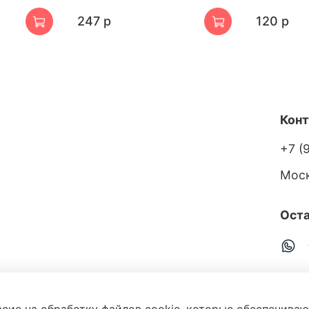
247 р
120 р
Кон
+7 (
Мос
Оста