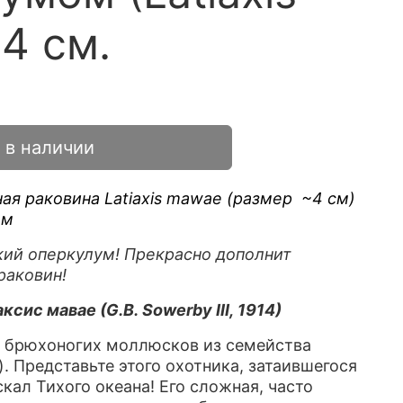
4 см.
 в наличии
ая раковина Latiaxis mawae (размер
~4 см)
ом
дкий оперкулум! Прекрасно дополнит
раковин!
ксис мавае (G.B. Sowerby III, 1914)
ых брюхоногих моллюсков из семейства
). Представьте этого охотника, затаившегося
кал Тихого океана! Его сложная, часто