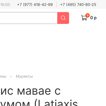
 16:00
+7 (977) 418-42-99
+7 (495) 740-80-25
0
0 р
ины
Мурексы
ис мавае с
умом (Latiaxis