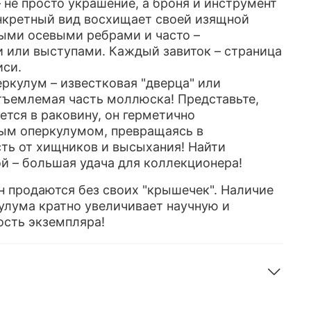
 не просто украшение, а броня и инструмент
нкретный вид восхищает своей изящной
ыми осевыми ребрами и часто –
 или выступами. Каждый завиток – страница
иси.
еркулум – известковая "дверца" или
тъемлемая часть моллюска! Представьте,
ается в раковину, он герметично
ым оперкулумом, превращаясь в
ть от хищников и высыхания! Найти
й – большая удача для коллекционера!
 продаются без своих "крышечек". Наличие
улума кратно увеличивает научную и
ость экземпляра!