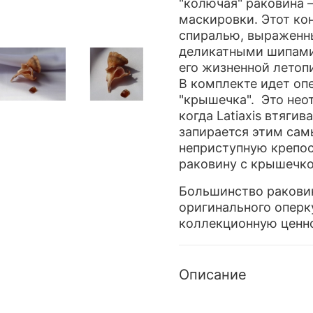
"колючая" раковина –
маскировки. Этот ко
спиралью, выраженн
деликатными шипами
его жизненной летоп
В комплекте идет оп
"крышечка". Это нео
когда Latiaxis втягив
запирается этим сам
неприступную крепос
раковину с крышечко
Большинство раковин
оригинального оперк
коллекционную ценн
Описание