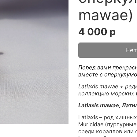
mawae) 
4 000 р
Нет
Перед вами прекрасн
вместе с оперкулум
Latiaxis mawae + ре
коллекцию морских 
Latiaxis mawae, Латиа
Latiaxis – род хищн
Muricidae (пурпурные
среди кораллов или с