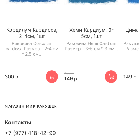
Кордилум Кардисса,
Хеми Кардиум, 3-
Цима
2-4см, 1шт
5см, 1шт
Раковина Corculum
Раковина Hemi Cardium
Ракушк
cardissa Размер - 2-4 см
Размер - 3-5 см * 3 см...
Разме
* 2,5 см...
200 р
300 р
149 р
149 р
МАГАЗИН МИР РАКУШЕК
Контакты
+7 (977) 418-42-99