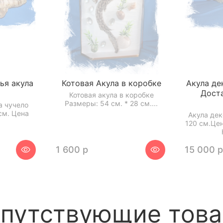
ья акула
Котовая Акула в коробке
Акула де
Дост
Котовая акула в коробке
Размеры: 54 см. * 28 см....
а чучело
см. Цена
Акула де
120 см.Цен
1 600 р
15 000 
путствующие тов