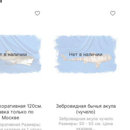
т в наличии
Нет в наличии
коративная 120см.
Зебровидная бычья акула
авка только по
(чучело)
Москве
Зебровидная акула чучело
Размеры: 50 - 55 см. Цена
коративная Размеры:
указана...
а указана за 1 штуку.