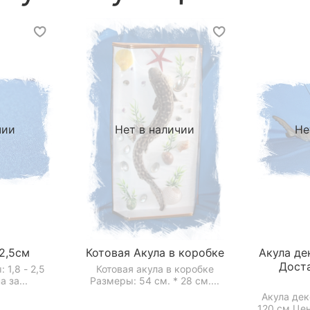
чии
Нет в наличии
Не
-2,5см
Котовая Акула в коробке
Акула де
Дост
 1,8 - 2,5
Котовая акула в коробке
 за...
Размеры: 54 см. * 28 см....
Акула де
120 см.Цен