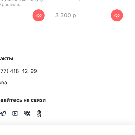
Красивая...
р
3 300 р
такты
977) 418-42-99
ква
вайтесь на связи