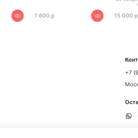
1 600 р
15 000 
Кон
+7 (
Мос
Оста