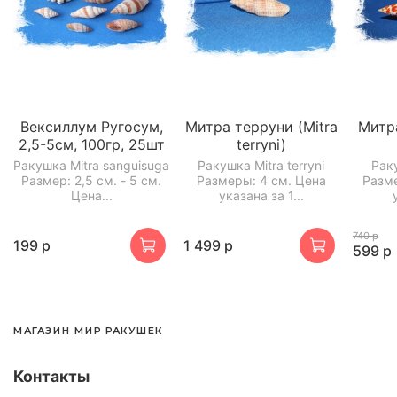
Вексиллум Ругосум,
Митра терруни (Mitra
Митра
2,5-5см, 100гр, 25шт
terryni)
Ракушка Mitra sanguisuga
Ракушка Mitra terryni
Раку
Размер: 2,5 см. - 5 см.
Размеры: 4 см. Цена
Разме
Цена...
указана за 1...
740 р
199 р
1 499 р
599 р
МАГАЗИН МИР РАКУШЕК
Контакты