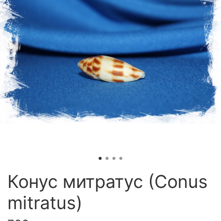
Конус митратус (Conus
mitratus)