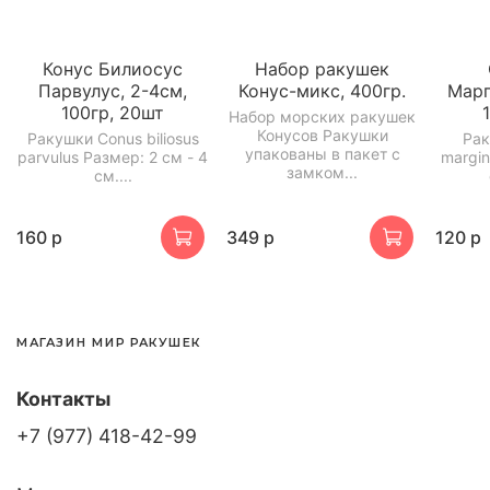
Конус Билиосус
Набор ракушек
Парвулус, 2-4см,
Конус-микс, 400гр.
Марг
100гр, 20шт
Набор морских ракушек
Конусов Ракушки
Ракушки Conus biliosus
Рак
упакованы в пакет с
parvulus Размер: 2 см - 4
margin
замком...
см....
160 р
349 р
120 р
МАГАЗИН МИР РАКУШЕК
Контакты
+7 (977) 418-42-99