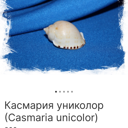
Касмария униколор
(Casmaria unicolor)