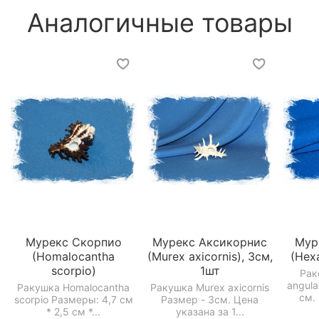
Аналогичные товары
Мурекс Скорпио
Мурекс Аксикорнис
Мур
(Homalocantha
(Murex axicornis), 3см,
(Hexa
scorpio)
1шт
Рак
angula
Ракушка Homalocantha
Ракушка Murex axicornis
см. 
scorpio Размеры: 4,7 см
Размер - 3см. Цена
* 2,5 см *...
указана за 1...