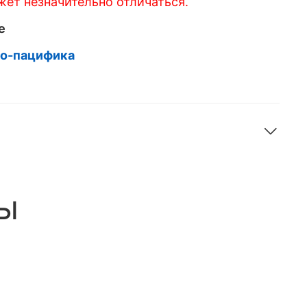
ет незначительно отличаться.
e
до-пацифика
ы