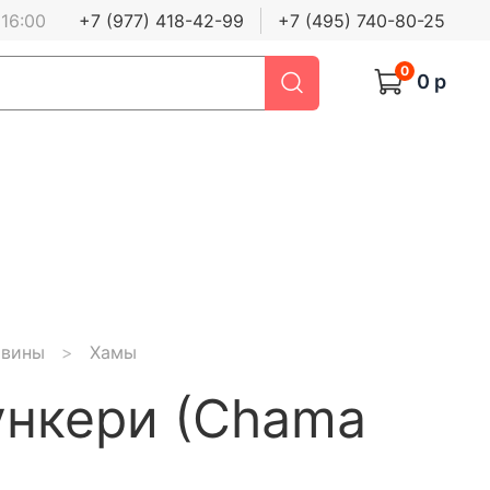
 16:00
+7 (977) 418-42-99
+7 (495) 740-80-25
0
0 р
овины
Хамы
ункери (Chama