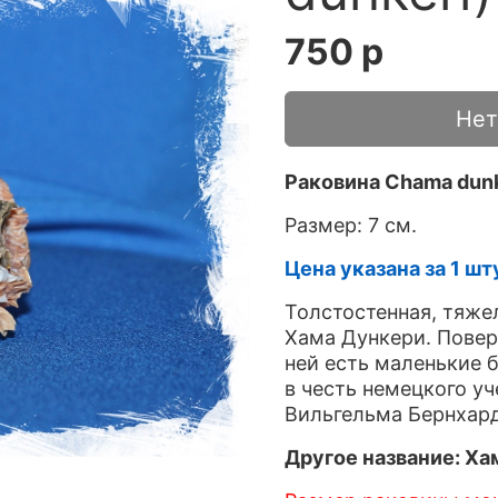
750 р
Нет
Раковина Chama dunk
Размер: 7 см.
Цена указана за 1 шт
Толстостенная, тяже
Хама Дункери. Повер
ней есть маленькие 
в честь немецкого уч
Вильгельма Бернхард
Другое название: Ха