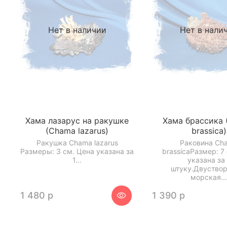
Нет в наличии
Нет в нали
Хама лазарус на ракушке
Хама брассика
(Chama lazarus)
brassica)
Ракушка Chama lazarus
Раковина Ch
Размеры: 3 см. Цена указана за
brassicaРазмер: 7
1...
указана за 
штуку.Двуствор
морская..
1 480 р
1 390 р