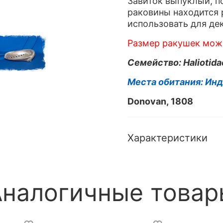
Завиток выпуклый, п
раковины находится 
использовать для де
Размер ракушек може
Семейство:
Haliotida
Места обитания: Ин
Donovan, 1808
Характеристики
Аналогичные товар