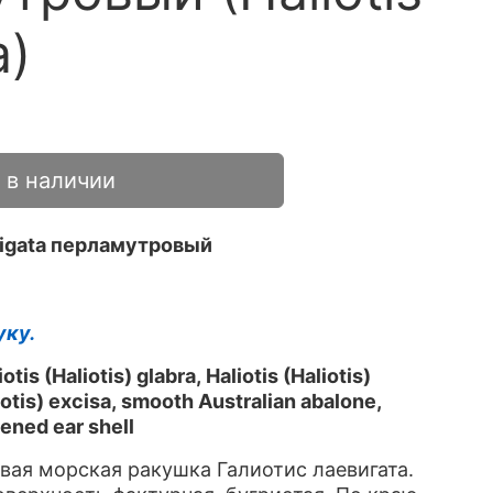
a)
 в наличии
evigata перламутровый
уку.
is (Haliotis) glabra, Haliotis (Haliotis)
liotis) excisa, smooth Australian abalone,
ened ear shell
ая морская ракушка Галиотис лаевигата.