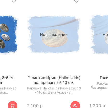
Нет в наличии
Не
, 3-6см,
Галиотис Ирис (Haliotis iris)
Гал
шт
полированный 10 см.
Ракушк
Размеры: 1
bra Размер:
Ракушка Haliotis iris Размеры: 10
ена...
- 11с м. Цена указана...
2 100 р
1 200 р