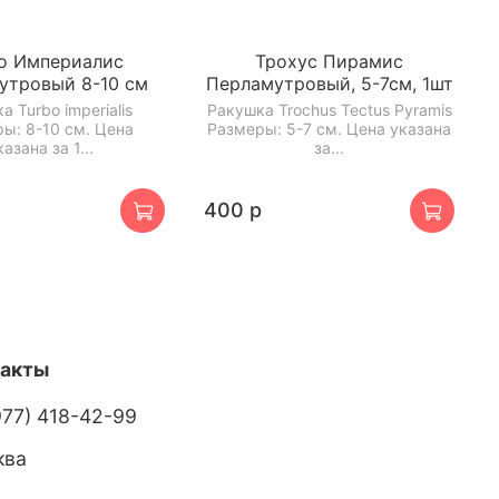
о Империалис
Трохус Пирамис
утровый 8-10 см
Перламутровый, 5-7см, 1шт
а Turbo imperialis
Ракушка Trochus Tectus Pyramis
ы: 8-10 см. Цена
Размеры: 5-7 см. Цена указана
казана за 1...
за...
400 р
такты
977) 418-42-99
ква