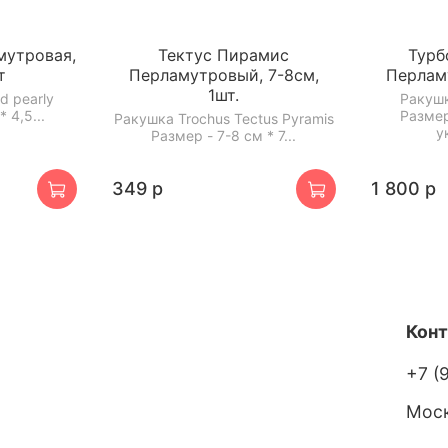
мутровая,
Тектус Пирамис
Турб
т
Перламутровый, 7-8см,
Перлам
1шт.
d pearly
Ракушк
 4,5...
Размер
Ракушка Trochus Tectus Pyramis
у
Размер - 7-8 см * 7...
349 р
1 800 р
Кон
+7 (
Мос