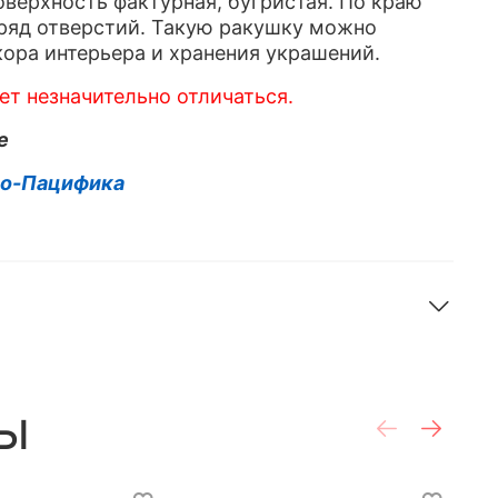
оверхность фактурная, бугристая. По краю
ряд отверстий. Такую ракушку можно
кора интерьера и хранения украшений.
т незначительно отличаться.
e
до-Пацифика
ы