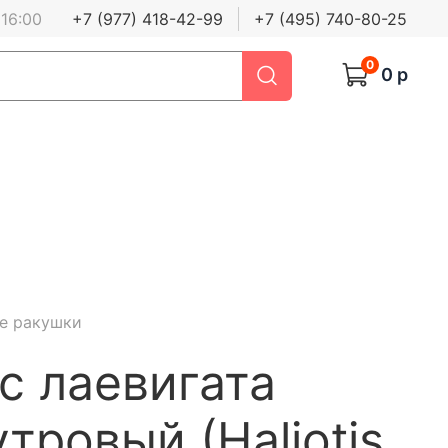
 16:00
+7 (977) 418-42-99
+7 (495) 740-80-25
0
0 р
е ракушки
с лаевигата
тровый (Haliotis