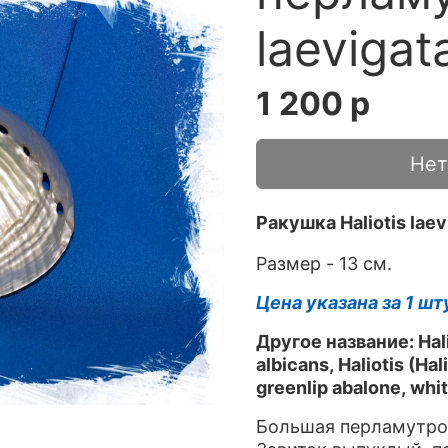
laevigat
1 200 р
Нет
Ракушка
Haliotis la
Размер - 13 см.
Цена указана за 1 шт
Другое название: Haliot
albicans, Haliotis (Ha
greenlip abalone, whit
Большая перламутров