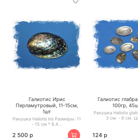
Галиотис Ирис
Галиотис глабра
Перламутровый, 11-15см,
100гр, 45
1шт
Ракушка Haliotis gla
3 см. - 6 см. Ц
Ракушка Haliotis iris Размеры: 11
- 15 см * 8,4...
2 500 р
124 р